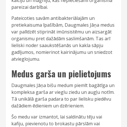
kalciju un magniju, kas nepieciešami organisma
pareizai darbībai.
Pateicoties savām antibakteriālajām un
pretiekaisuma īpašībām, Daugmales Jāņa medus
var palīdzēt stiprināt imūnsistēmu un aizsargāt
organismu pret dažādām saslimšanām. Tas arī
lieliski noder saaukstēšanās un kakla sāpju
gadījumos, nomierinot kairinājumu un sniedzot
atvieglojumu.
Medus garša un pielietojums
Daugmales Jāņa bišu medum piemīt bagātīga un
kompleksa garša ar vieglu ziedu un augļu notīm.
Tā unikālā garša padara to par lielisku piedēvu
dažādiem ēdieniem un dzērieniem.
Šo medu var izmantot, lai saldinātu tēju vai
kafiju, pievienotu to brokastu pārslām vai