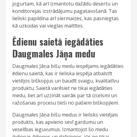
jogurtam, kā arī izmantotu dažādu desertu un
konditorejas izstrādājumu pagatavošanā. Tas
lieliski papildina arī siermaizes, kas pasniegtas
kā uzkodas vai vieglas maltītes.
Ēdienu saietā iegādāties
Daugmales Jāņa medu
Daugmales Jāņa bišu medu iespējams iegādāties
ēdienu saietā, kas ir lieliska iespēja atbalstīt
vietējos biškopjus un baudīt svaigu, kvalitatīvu
produktu. Saietā varēsiet ne tikai iegādāties
medu, bet arī uzzināt vairāk par tā izcelsmi un
ražošanas procesu tieši no pašiem biškopjiem.
Daugmales Jāņa bišu medus ir lielisks vietējais
produkts, kas apvieno sevī gardumu un
veselības ieguvumus. Izmantojot šo medu
ikdienas ēdienos un dzērienos, jūs ne tikai