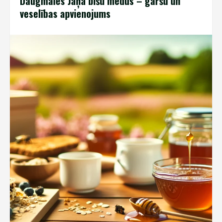
Daugmales Jāņa bišu medus – garšu un
veselības apvienojums