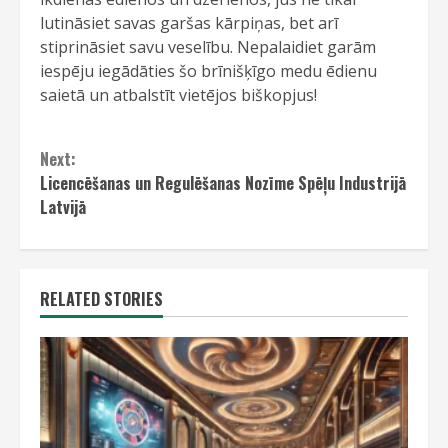
lutināsiet savas garšas kārpiņas, bet arī
stiprināsiet savu veselību. Nepalaidiet garām
iespēju iegādāties šo brīnišķīgo medu ēdienu
saietā un atbalstīt vietējos biškopjus!
Continue
Next:
Reading
Licencēšanas un Regulēšanas Nozīme Spēļu Industrijā
Latvijā
RELATED STORIES