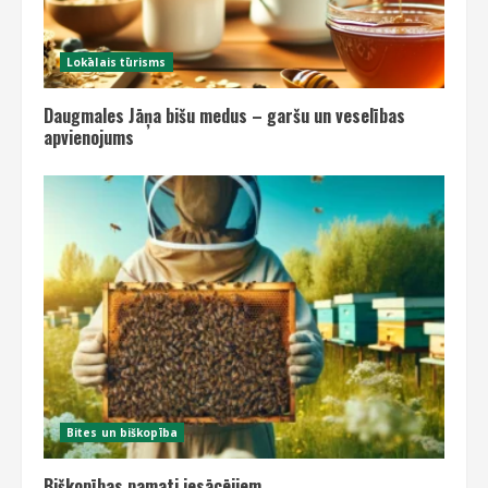
Lokālais tūrisms
Daugmales Jāņa bišu medus – garšu un veselības
apvienojums
Bites un biškopība
Biškopības pamati iesācējiem