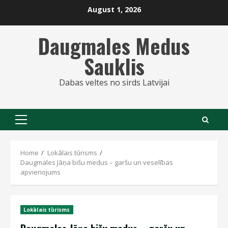
Skip
August 1, 2026
to
content
Daugmales Medus
Sauklis
Dabas veltes no sirds Latvijai
Primary
Menu
Home
Lokālais tūrisms
Daugmales Jāņa bišu medus – garšu un veselības
apvienojums
Lokālais tūrisms