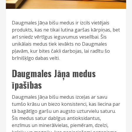
Daugmales Jāņa bišu medus ir izcils vietējais
produkts, kas ne tikai lutina garšas kārpiņas, bet
arī sniedz vērtīgus ieguvumus veselībai. Šis
unikālais medus tiek ievākts no Daugmales
pļavām, kur bites čakli darbojas, lai radītu šo
brīnišķīgo dabas velti.
Daugmales Jāņa medus
īpašības
Daugmales Jāņa bišu medus izceļas ar savu
tumšo krāsu un biezo konsistenci, kas liecina par
tā bagātīgo garšu un augsto uzturvielu saturu.
Šis medus satur dabīgus antioksidantus,
enzīmus un minerālvielas, piemēram, dzelzi,